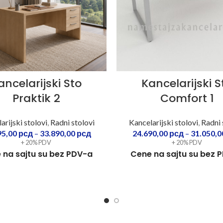
ancelarijski Sto
Kancelarijski S
Praktik 2
Comfort 1
arijski stolovi
,
Radni stolovi
Kancelarijski stolovi
,
Radni 
95,00
рсд
–
33.890,00
рсд
24.690,00
рсд
–
31.050,
+ 20% PDV
+ 20% PDV
 na sajtu su bez PDV-a
Cene na sajtu su bez 