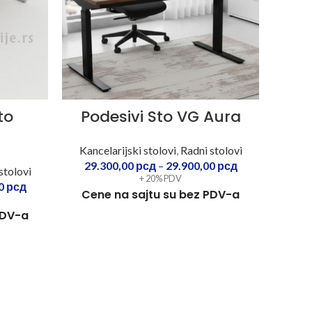
to
Podesivi Sto VG Aura
Kancelarijski stolovi
,
Radni stolovi
29.300,00
рсд
–
29.900,00
рсд
stolovi
Kanc
+ 20% PDV
00
рсд
31
Cene na sajtu su bez PDV-a
PDV-a
Cen