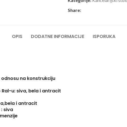
Kategorije:
Kancelarijski stol
Share:
OPIS
DODATNE INFORMACIJE
ISPORUKA
u odnosu na konstrukciju
al-u: siva, bela i antracit
a,bela i antracit
: siva
imenzije