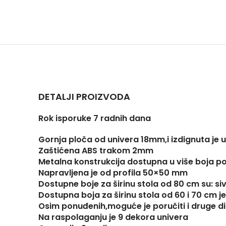
DETALJI PROIZVODA
Rok isporuke 7 radnih dana
Gornja ploča od univera 18mm,i izdignuta je 
Zaštićena ABS trakom 2mm
Metalna konstrukcija dostupna u više boja po R
Napravljena je od profila 50×50 mm
Dostupne boje za širinu stola od 80 cm su: siv
Dostupna boja za širinu stola od 60 i 70 cm je 
Osim ponuđenih,moguće je poručiti i druge d
Na raspolaganju je 9 dekora univera