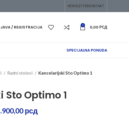
edeljka.
NEWSLETTER
KONTAKT
0
IJAVA / REGISTRACIJA
0,00
РСД
SPECIJALNA PONUDA
vi
Radni stolovi
Kancelarijski Sto Optimo 1
i Sto Optimo 1
.900,00
рсд