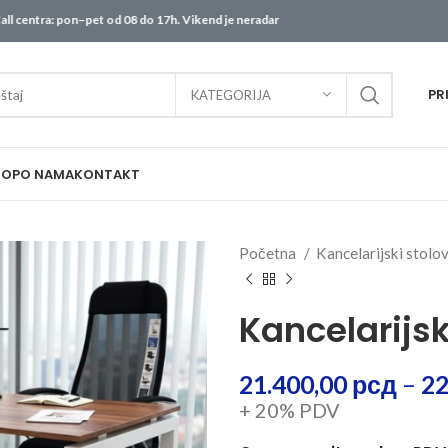
: pon–pet od 08 do 17h. Vikend je neradan – sve porudžbine biće obrađene od pon
PR
KATEGORIJA
HOP
O NAMA
KONTAKT
Početna
Kancelarijski stolo
Kancelarijsk
21.400,00
рсд
–
22
+ 20% PDV