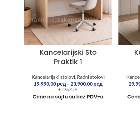
Kancelarijski Sto
K
Praktik 1
Kancelarijski stolovi
,
Radni stolovi
Kancel
19.990,00
рсд
–
23.900,00
рсд
29.9
+ 20% PDV
Cene na sajtu su bez PDV-a
Cene