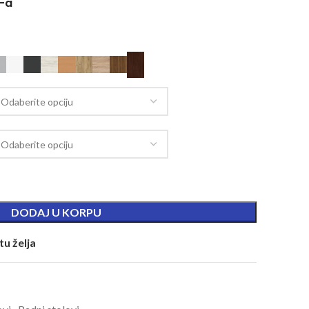
V-a
DODAJ U KORPU
tu želja