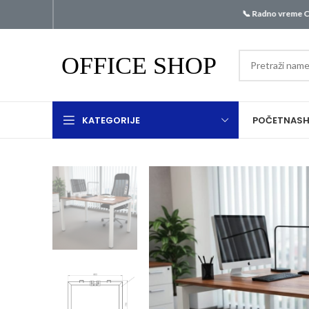
📞 Radno vreme Call centra
KATEGORIJE
POČETNA
S