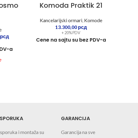
Cosmo
Komoda Praktik 21
Ka
Kancelarijski ormari
,
Komode
13.300,00
рсд
e
Kan
+ 20% PDV
рсд
Cene na sajtu su bez PDV-a
22
PDV-a
Cen
e
ISPORUKA
GARANCIJA
Isporuka i montaža su
Garancija na sve