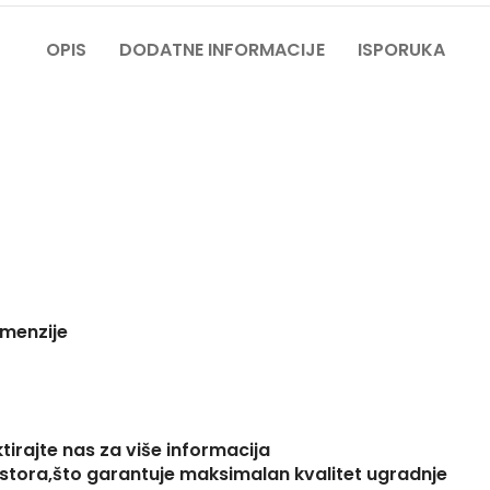
OPIS
DODATNE INFORMACIJE
ISPORUKA
imenzije
ktirajte nas za više informacija
jstora,što garantuje maksimalan kvalitet ugradnje