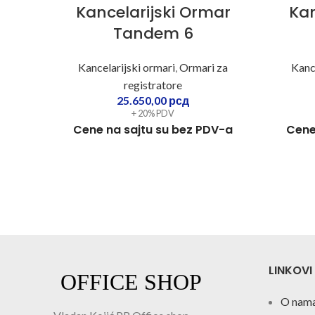
Kancelarijski Ormar
Kan
Tandem 6
Kancelarijski ormari
,
Ormari za
Kanc
registratore
25.650,00
рсд
+ 20% PDV
Cene na sajtu su bez PDV-a
Cene
LINKOVI
O nam