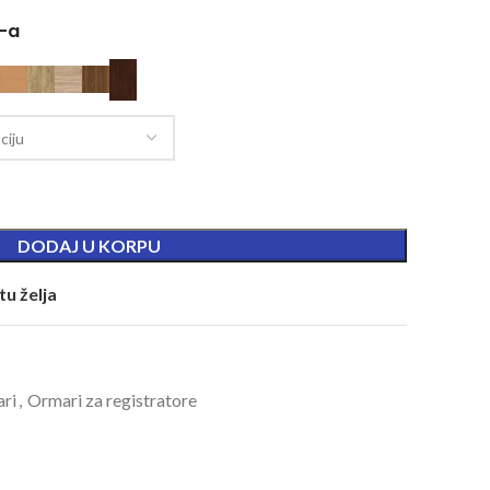
V-a
DODAJ U KORPU
tu želja
ari
,
Ormari za registratore