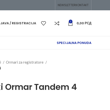
edeljka.
NEWSLETTER
KONTAKT
0
IJAVA / REGISTRACIJA
0,00
РСД
SPECIJALNA PONUDA
ri
Ormari za registratore
4
ki Ormar Tandem 4