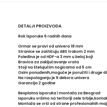
DETALJI PROIZVODA
Rok isporuke 6 radnih dana
Ormar se pravi od univera 18 mm
Stranice se zaštićuju ABS trakom 2 mm
Poleđina je od HDF-a 3 mm u beloj boji
Bravica za zaključavanje vrata
Stoji na štelujućim nogicama od 5 cm
Osim ponuđenih,moguće je poručiti i druge d
Na raspolaganju je 9 dekora univera
Garancija 2 godine
Besplatna isporuka i montaža za Beograd
Isporuku vršimo na teritoriji cele Srbije,konta
Montaža se vrši od strane profesionalnih ma