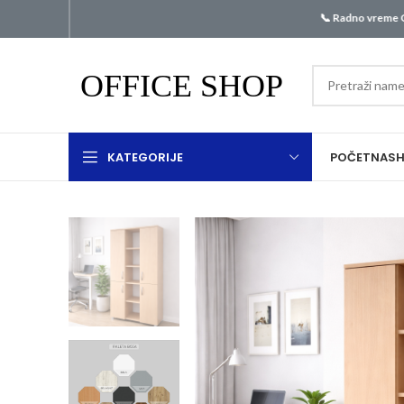
📞 Radno vreme Call centra
KATEGORIJE
POČETNA
S