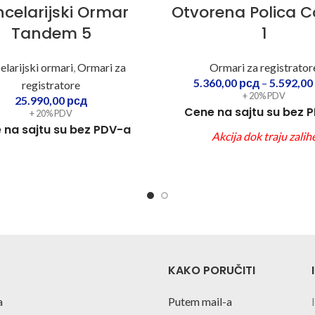
celarijski Ormar
Otvorena Polica 
Tandem 5
1
elarijski ormari
,
Ormari za
Ormari za registrator
5.360,00
рсд
–
5.592,00
registratore
+ 20% PDV
25.990,00
рсд
Cene na sajtu su bez 
+ 20% PDV
 na sajtu su bez PDV-a
Akcija dok traju zalih
KAKO PORUČITI
a
Putem mail-a