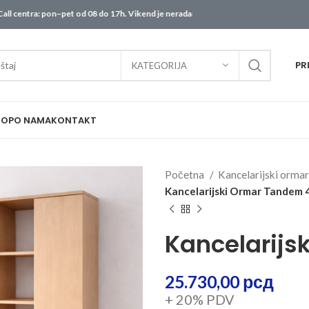
: pon–pet od 08 do 17h. Vikend je neradan – sve porudžbine biće obrađene od pon
PR
KATEGORIJA
HOP
O NAMA
KONTAKT
Početna
Kancelarijski orma
Kancelarijski Ormar Tandem 
Kancelarijs
25.730,00
рсд
+ 20% PDV