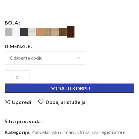
BOJA
DIMENZIJE
DODAJ U KORPU
Uporedi
Dodaj u listu želja
Šifra proizvoda:
-
Kategorije:
Kancelarijski ormari
,
Ormari za registratore