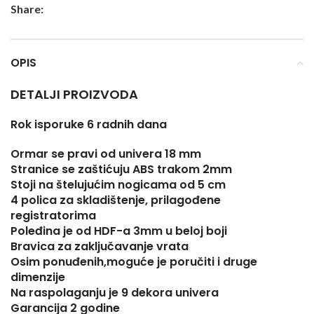
Share:
OPIS
DETALJI PROIZVODA
Rok isporuke 6 radnih dana
Ormar se pravi od univera 18 mm
Stranice se zaštićuju ABS trakom 2mm
Stoji na štelujućim nogicama od 5 cm
4 polica za skladištenje, prilagođene
registratorima
Poleđina je od HDF-a 3mm u beloj boji
Bravica za zaključavanje vrata
Osim ponuđenih,moguće je poručiti i druge
dimenzije
Na raspolaganju je 9 dekora univera
Garancija 2 godine