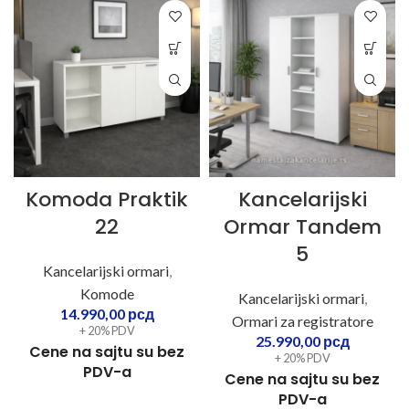
Komoda Praktik
Kancelarijski
22
Ormar Tandem
5
Kancelarijski ormari
,
Komode
Kancelarijski ormari
,
14.990,00
рсд
Ormari za registratore
+ 20% PDV
25.990,00
рсд
Cene na sajtu su bez
+ 20% PDV
PDV-a
Cene na sajtu su bez
PDV-a