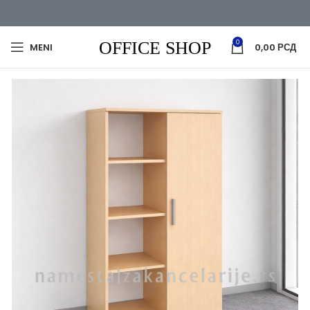
0
MENI
0,00
РСД