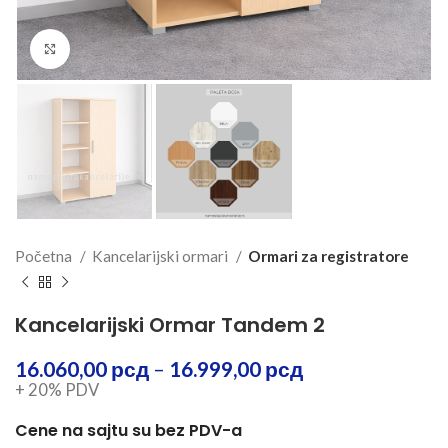
Klik za uvećanje
Početna
Kancelarijski ormari
Ormari za registratore
Kancelarijski Ormar Tandem 2
16.060,00
рсд
–
16.999,00
рсд
+ 20% PDV
Cene na sajtu su bez PDV-a